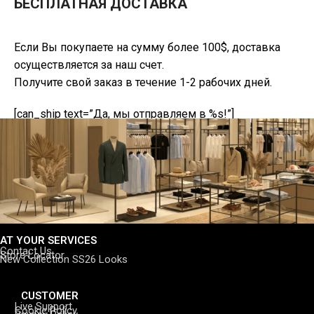
БЕСПЛАТНАЯ ДОСТАВКА
Если Вы покупаете на сумму более 100$, доставка
осуществляется за наш счет.
Получите свой заказ в течение 1-2 рабочих дней.
[can_ship text=”Да, мы отправляем в %s!”]
AT YOUR SERVICES
Contact Us
Store Locator
New Collection SS26 Looks
CUSTOMER
Live Support
Cookie Policy