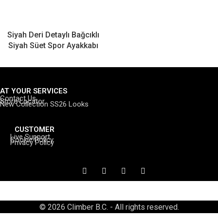
Siyah Deri Detaylı Bağcıklı
Siyah Süet Spor Ayakkabı
AT YOUR SERVICES
Contact Us
Store Locator
New Collection SS26 Looks
CUSTOMER
Live Support
Cookie Policy
Privacy Policy
© 2026 Climber B.C. - All rights reserved.