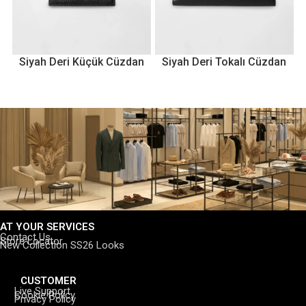
Siyah Deri Küçük Cüzdan
Siyah Deri Tokalı Cüzdan
AT YOUR SERVICES
Contact Us
Store Locator
New Collection SS26 Looks
CUSTOMER
Live Support
Cookie Policy
Privacy Policy