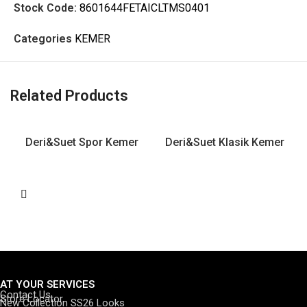
Stock Code:
8601644FETAICLTMS0401
Categories
KEMER
Related Products
Deri&Suet Spor Kemer
Deri&Suet Klasik Kemer
AT YOUR SERVICES
Contact Us
Store Locator
New Collection SS26 Looks