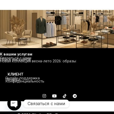
К вашим услугам
Связаться с нами
Поиск магазинов
Новая коллекция весна-лето 2026: образы
КЛИЕНТ
Онлайн-поддержка
Печенье
Конфиденциальность
Связаться с нами
Open