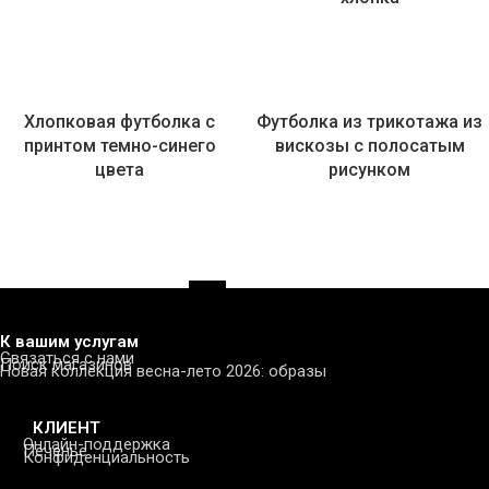
Хлопковая футболка с
Футболка из трикотажа из
принтом темно-синего
вискозы с полосатым
цвета
рисунком
1
2
→
К вашим услугам
Связаться с нами
Поиск магазинов
Новая коллекция весна-лето 2026: образы
КЛИЕНТ
Онлайн-поддержка
Печенье
Конфиденциальность