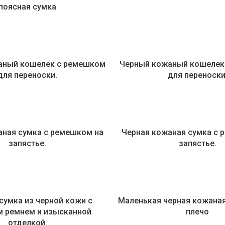
поясная сумка
аный кошелек с ремешком
Черный кожаный кошелек
для переноски.
для переноски
аная сумка с ремешком на
Черная кожаная сумка с 
запястье.
запястье.
сумка из черной кожи с
Маленькая черная кожаная
м ремнем и изысканной
плечо
отделкой.