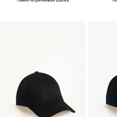
Темно-коричневая шапка
Те