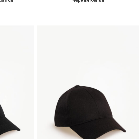
шапка
Черная кепка