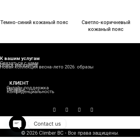
Темно-синий кожаный пояс
Светло-коричневый
кожаный пояс
К вашим услугам
Связаться с нами
Поиск магазинов
Новая коллекция весна-лето 2026: образы
КЛИЕНТ
Онлайн-поддержка
Печенье
Конфиденциальность
Contact us
© 2026 Climber BC - Все права защищены.
Open