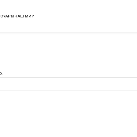
ССУАРЫ
НАШ МИР
о.