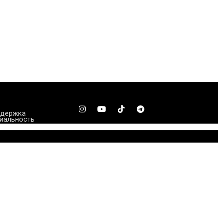
ддержка
иальность