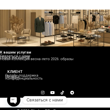
К вашим услугам
Связаться с нами
Поиск магазинов
Новая коллекция весна-лето 2026: образы
КЛИЕНТ
Онлайн-поддержка
Печенье
Конфиденциальность
Связаться с нами
Open