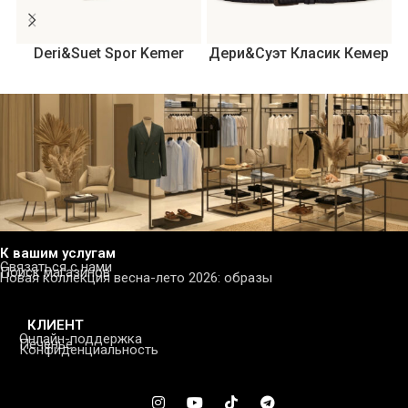
Deri&Suet Spor Kemer
Дери&Суэт Класик Кемер
К вашим услугам
Связаться с нами
Поиск магазинов
Новая коллекция весна-лето 2026: образы
КЛИЕНТ
Онлайн-поддержка
Печенье
Конфиденциальность