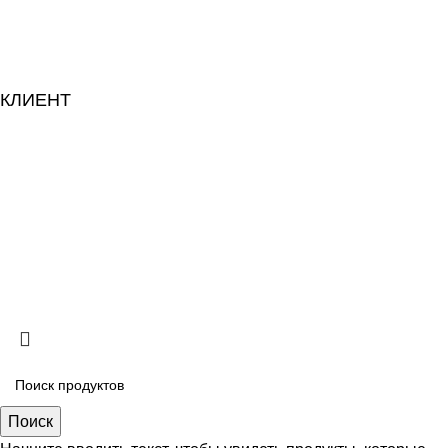
Связаться с нами
Поиск магазинов
Новая коллекция весна-лето 2026: образы
КЛИЕНТ
Онлайн-поддержка
Печенье
Конфиденциальность
© 2026 Climber BC - Все права защищены.
Поиск