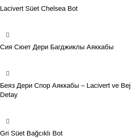
Lacivert Süet Chelsea Bot
Сия Сюет Дери Багджиклы Аяккабы
Беяз Дери Спор Аяккабы – Lacivert ve Bej
Detay
Gri Süet Bağcıklı Bot