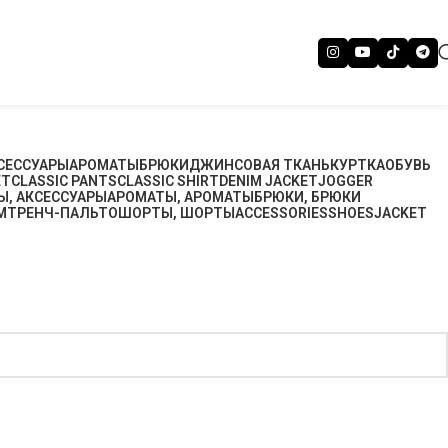
СЕССУАРЫ
АРОМАТЫ
БРЮКИ
ДЖИНСОВАЯ ТКАНЬ
КУРТКА
ОБУВЬ
ET
CLASSIC PANTS
CLASSIC SHIRT
DENIM JACKET
JOGGER
Ы, АКСЕССУАРЫ
АРОМАТЫ, АРОМАТЫ
БРЮКИ, БРЮКИ
М
ТРЕНЧ-ПАЛЬТО
ШОРТЫ, ШОРТЫ
ACCESSORIES
SHOES
JACKET