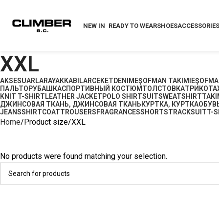
NEW IN
READY TO WEAR
SHOES
ACCESSORIE
XXL
AKSESUARLAR
AYAKKABILAR
CEKET
DENIM
EŞOFMAN TAKIMI
EŞOFMA
ПАЛЬТО
РУБАШКА
СПОРТИВНЫЙ КОСТЮМ
ТОЛСТОВКА
ТРИКОТА
KNIT T-SHIRT
LEATHER JACKET
POLO SHIRT
SUIT
SWEATSHIRT
TAKI
ДЖИНСОВАЯ ТКАНЬ, ДЖИНСОВАЯ ТКАНЬ
КУРТКА, КУРТКА
ОБУВЬ
JEANS
SHIRT
COAT
TROUSERS
FRAGRANCES
SHORTS
TRACKSUIT
T-S
Home
Product size
XXL
No products were found matching your selection.