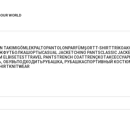
S
OUR WORLD
N TAKIMI
GÖMLEK
PALTO
PANTOLON
PARFÜM
ŞORT
T-SHIRT
TRİKO
АК
Ж
ФУТБОЛКА
ШОРТЫ
CASUAL JACKET
CHINO PANTS
CLASSIC JACK
M ELBİSE
TEST
TRAVEL PANTS
TRENCH COAT
TRENÇKOT
АКСЕССУАР
, ОБУВЬ
ПОДХОДИТЬ
РУБАШКА, РУБАШКА
СПОРТИВНЫЙ КОСТЮ
HIRT
KNITWEAR