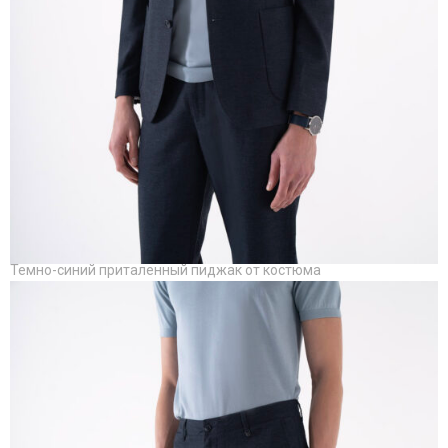
Темно-синий приталенный пиджак от костюма