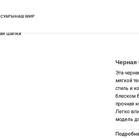
ССУАРЫ
НАШ МИР
ная шапка
Черная 
Эта черна
мягкой те
стиль и 
блеском б
прочная к
Легко впи
модель до
Подробна