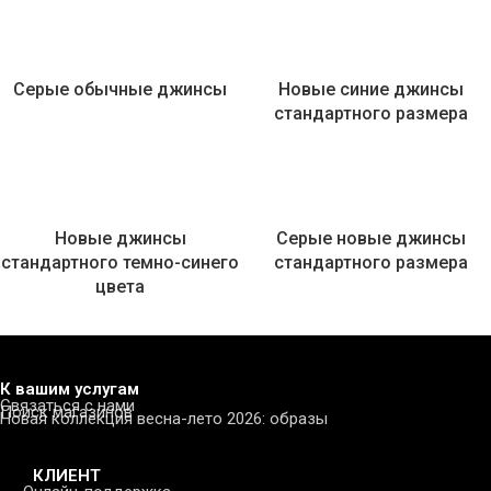
Серые обычные джинсы
Новые синие джинсы
стандартного размера
Новые джинсы
Серые новые джинсы
стандартного темно-синего
стандартного размера
цвета
К вашим услугам
Связаться с нами
Поиск магазинов
Новая коллекция весна-лето 2026: образы
КЛИЕНТ