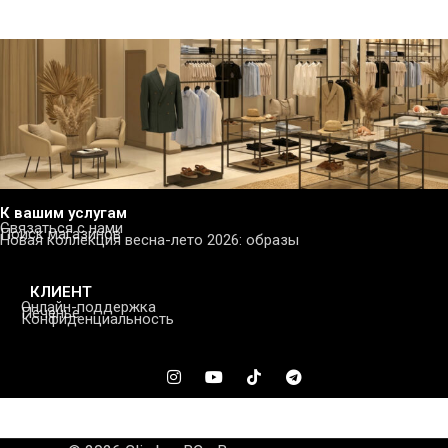
К вашим услугам
Связаться с нами
Поиск магазинов
Новая коллекция весна-лето 2026: образы
КЛИЕНТ
Онлайн-поддержка
Печенье
Конфиденциальность