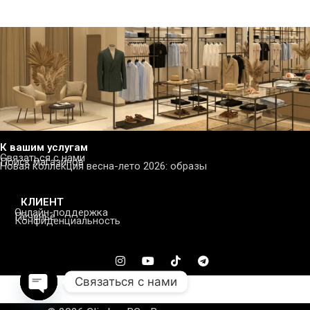
К вашим услугам
Связаться с нами
Поиск магазинов
Новая коллекция весна-лето 2026: образы
КЛИЕНТ
Онлайн-поддержка
Печенье
Конфиденциальность
Связаться с нами
Open