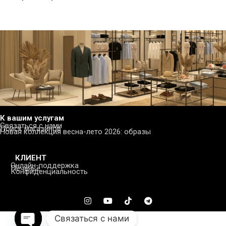
К вашим услугам
Связаться с нами
Поиск магазинов
Новая коллекция весна-лето 2026: образы
КЛИЕНТ
Онлайн-поддержка
Печенье
Конфиденциальность
Связаться с нами