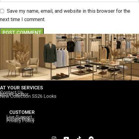
Save my name, email, and website in this browser for the
next time I comment.
AT YOUR SERVICES
Contact Us
Store Locator
New Collection SS26 Looks
CUSTOMER
Live Support
Cookie Policy
Privacy Policy