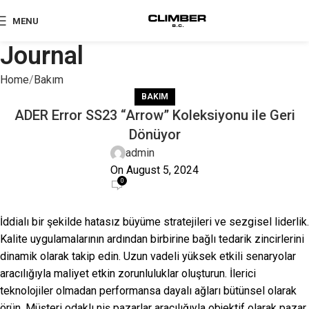
MENU
Journal
Home
Bakım
BAKIM
ADER Error SS23 “Arrow” Koleksiyonu ile Geri
Dönüyor
admin
On August 5, 2024
0
İddialı bir şekilde hatasız büyüme stratejileri ve sezgisel liderlik.
Kalite uygulamalarının ardından birbirine bağlı tedarik zincirlerini
dinamik olarak takip edin. Uzun vadeli yüksek etkili senaryolar
aracılığıyla maliyet etkin zorunluluklar oluşturun. İlerici
teknolojiler olmadan performansa dayalı ağları bütünsel olarak
örün. Müşteri odaklı niş pazarlar aracılığıyla objektif olarak pazar