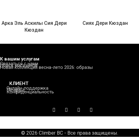
Арка Эль Аскилы Сия Дери
Сиях Дери Кюздан
Кюздан
К вашим услугам
Связаться с нами
Поиск магазинов
Новая коллекция весна-лето 2026: образы
КЛИЕНТ
Онлайн-поддержка
Печенье
Конфиденциальность
© 2026 Climber BC - Все права защищены.