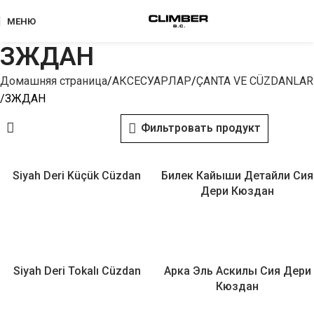
МЕНЮ
ЗЖДАН
Домашняя страница
АКСЕСУАРЛАР
ÇANTA VE CÜZDANLAR
ЗЖДАН
Фильтровать продукт
Siyah Deri Küçük Cüzdan
Билек Кайыши Детайли Сия
Дери Кюздан
Siyah Deri Tokalı Cüzdan
Арка Эль Аскилы Сия Дери
Кюздан