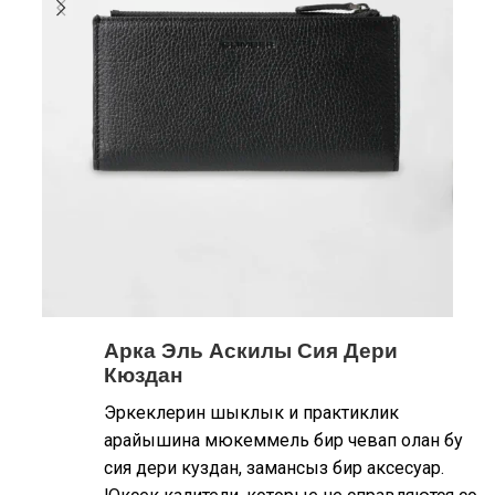
Арка Эль Аскилы Сия Дери
Кюздан
Эркеклерин шыклык и практиклик
арайышина мюкеммель бир чевап олан бу
сия дери куздан, замансыз бир аксесуар.