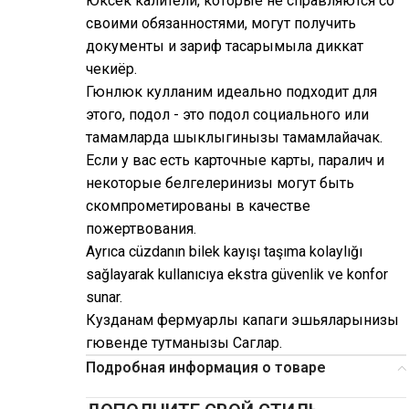
Юксек калители, которые не справляются со
своими обязанностями, могут получить
документы и зариф тасарымыла диккат
чекиёр.
Гюнлюк кулланим идеально подходит для
этого, подол - это подол социального или
тамамларда шыклыгинызы тамамлайачак.
Если у вас есть карточные карты, паралич и
некоторые белгелеринизы могут быть
скомпрометированы в качестве
пожертвования.
Ayrıca cüzdanın bilek kayışı taşıma kolaylığı
sağlayarak kullanıcıya ekstra güvenlik ve konfor
sunar.
Кузданам фермуарлы капаги эшьяларынизы
гювенде тутманызы Саглар.
Подробная информация о товаре