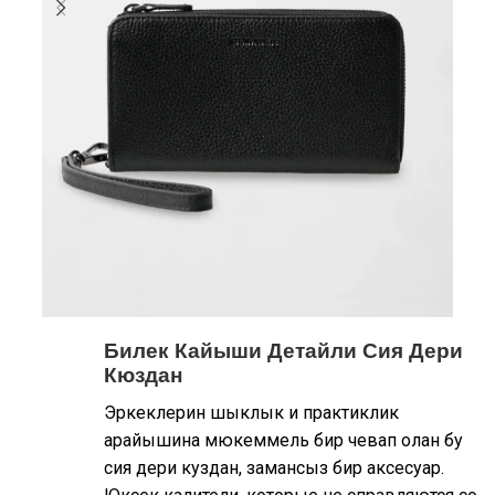
Билек Кайыши Детайли Сия Дери
Кюздан
Эркеклерин шыклык и практиклик
арайышина мюкеммель бир чевап олан бу
сия дери куздан, замансыз бир аксесуар.