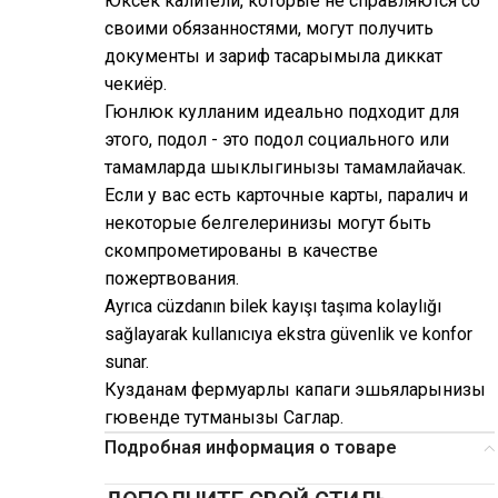
Юксек калители, которые не справляются со
своими обязанностями, могут получить
документы и зариф тасарымыла диккат
чекиёр.
Гюнлюк кулланим идеально подходит для
этого, подол - это подол социального или
тамамларда шыклыгинызы тамамлайачак.
Если у вас есть карточные карты, паралич и
некоторые белгелеринизы могут быть
скомпрометированы в качестве
пожертвования.
Ayrıca cüzdanın bilek kayışı taşıma kolaylığı
sağlayarak kullanıcıya ekstra güvenlik ve konfor
sunar.
Кузданам фермуарлы капаги эшьяларынизы
гювенде тутманызы Саглар.
Подробная информация о товаре