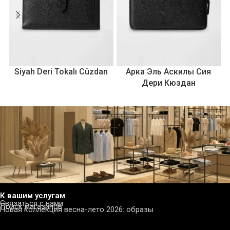
Siyah Deri Tokalı Cüzdan
Арка Эль Аскилы Сия
Дери Кюздан
К вашим услугам
Связаться с нами
Поиск магазинов
Новая коллекция весна-лето 2026: образы