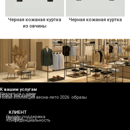
Черная кожаная куртка
Черная кожаная куртка
из овчины
К вашим услугам
Связаться с нами
Поиск магазинов
Новая коллекция весна-лето 2026: образы
КЛИЕНТ
Онлайн-поддержка
Печенье
Конфиденциальность