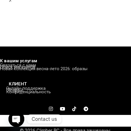
К вашим услугам
Связаться с нами
Поиск магазинов
Новая коллекция весна-лето 2026: образы
КЛИЕНТ
Онлайн-поддержка
Печенье
Конфиденциальность
Contact us
Open
© 2026 Climber BC - Все права защищены.