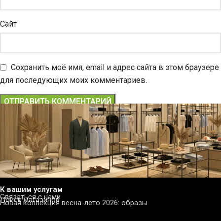
Сайт
Сохранить моё имя, email и адрес сайта в этом браузере
для последующих моих комментариев.
К вашим услугам
Связаться с нами
Поиск магазинов
Новая коллекция весна-лето 2026: образы